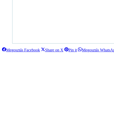
Megosztás
Megosztás
Megosztás
Megosztás Facebook
Share on X
Pin it
Megosztás WhatsA
Facebook
X
Pinterest
Project
navigation