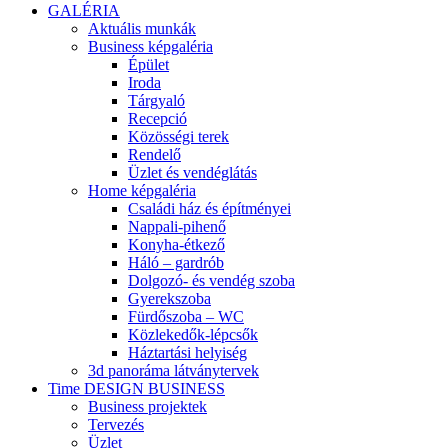
GALÉRIA
Aktuális munkák
Business képgaléria
Épület
Iroda
Tárgyaló
Recepció
Közösségi terek
Rendelő
Üzlet és vendéglátás
Home képgaléria
Családi ház és építményei
Nappali-pihenő
Konyha-étkező
Háló – gardrób
Dolgozó- és vendég szoba
Gyerekszoba
Fürdőszoba – WC
Közlekedők-lépcsők
Háztartási helyiség
3d panoráma látványtervek
Time DESIGN BUSINESS
Business projektek
Tervezés
Üzlet