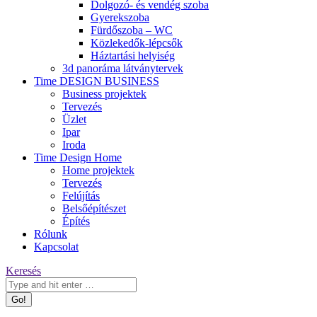
Dolgozó- és vendég szoba
Gyerekszoba
Fürdőszoba – WC
Közlekedők-lépcsők
Háztartási helyiség
3d panoráma látványtervek
Time DESIGN BUSINESS
Business projektek
Tervezés
Üzlet
Ipar
Iroda
Time Design Home
Home projektek
Tervezés
Felújítás
Belsőépítészet
Építés
Rólunk
Kapcsolat
Keresés:
Keresés