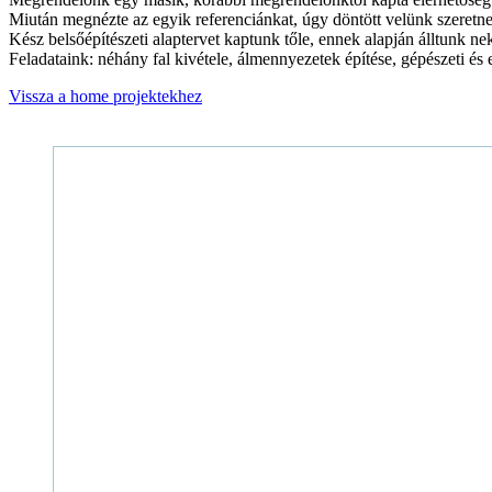
Miután megnézte az egyik referenciánkat, úgy döntött velünk szeretne d
Kész belsőépítészeti alaptervet kaptunk tőle, ennek alapján álltunk nek
Feladataink: néhány fal kivétele, álmennyezetek építése, gépészeti és
Vissza a home projektekhez