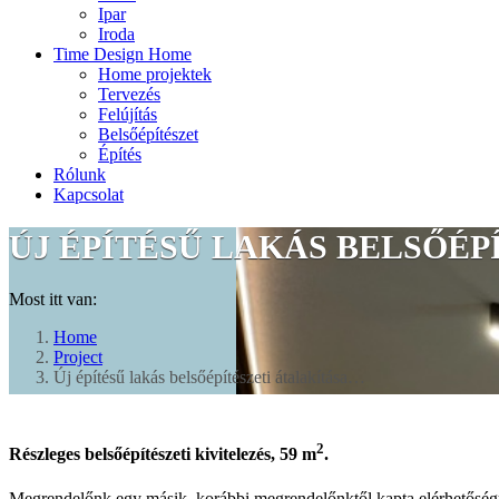
Ipar
Iroda
Time Design Home
Home projektek
Tervezés
Felújítás
Belsőépítészet
Építés
Rólunk
Kapcsolat
ÚJ ÉPÍTÉSŰ LAKÁS BELSŐÉPÍT
Most itt van:
Home
Project
Új építésű lakás belsőépítészeti átalakítása…
2
Részleges belsőépítészeti kivitelezés, 59 m
.
Megrendelőnk egy másik, korábbi megrendelőnktől kapta elérhetőség