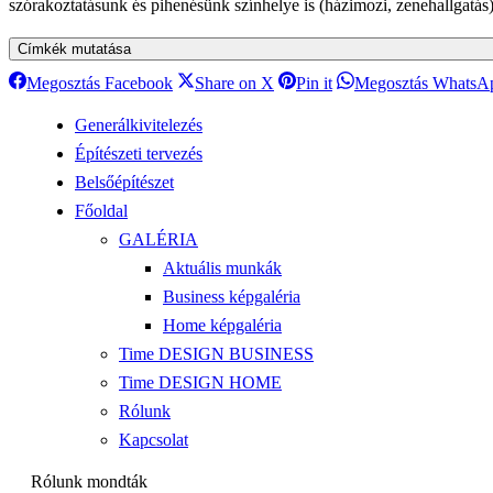
szórakoztatásunk és pihenésünk színhelye is (házimozi, zenehallgatá
Megosztás
Megosztás
Megosztás
Megosztás Facebook
Share on X
Pin it
Megosztás WhatsA
Facebook
X
Pinterest
Generálkivitelezés
Építészeti tervezés
Belsőépítészet
Főoldal
GALÉRIA
Aktuális munkák
Business képgaléria
Home képgaléria
Time DESIGN BUSINESS
Time DESIGN HOME
Rólunk
Kapcsolat
Rólunk mondták