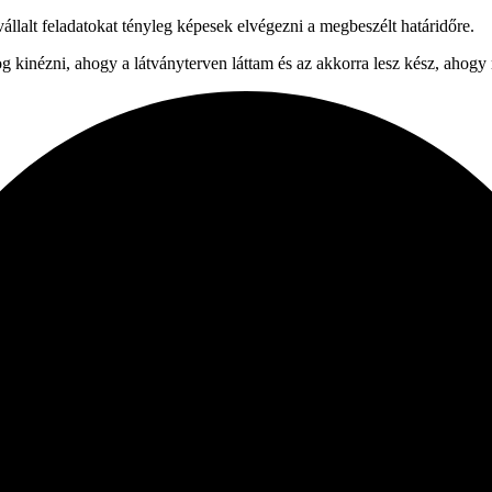
vállalt feladatokat tényleg képesek elvégezni a megbeszélt határidőre.
 kinézni, ahogy a látványterven láttam és az akkorra lesz kész, ahogy