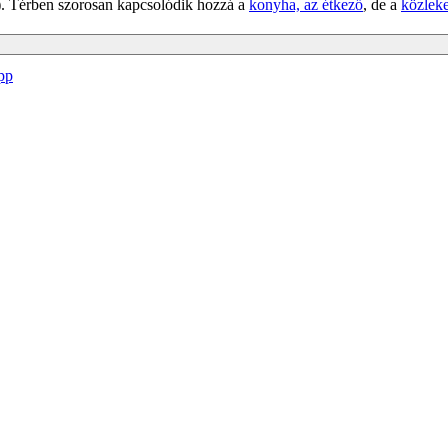
s). Térben szorosan kapcsolódik hozzá a
konyha, az étkező
, de a
közleke
Megosztás
pp
WhatsApp