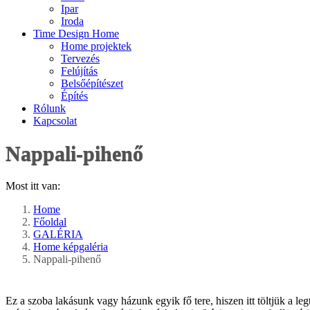
Ipar
Iroda
Time Design Home
Home projektek
Tervezés
Felújítás
Belsőépítészet
Építés
Rólunk
Kapcsolat
Nappali-pihenő
Most itt van:
Home
Főoldal
GALÉRIA
Home képgaléria
Nappali-pihenő
Ez a szoba lakásunk vagy házunk egyik fő tere, hiszen itt töltjük a l