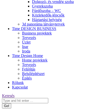
Dolgozó- és vendég szoba
Gyerekszoba
Fürdőszoba – WC
Közlekedők-lépcsők
Háztartási helyiség
3d panoráma látványtervek
Time DESIGN BUSINESS
Business projektek
Tervezés
Üzlet
Ipar
Iroda
Time Design Home
Home projektek
Tervezés
Felújítás
Belsőépítészet
Építés
Rólunk
Kapcsolat
Keresés:
Keresés