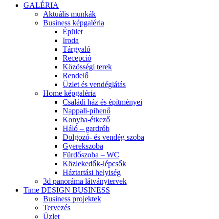
GALÉRIA
Aktuális munkák
Business képgaléria
Épület
Iroda
Tárgyaló
Recepció
Közösségi terek
Rendelő
Üzlet és vendéglátás
Home képgaléria
Családi ház és építményei
Nappali-pihenő
Konyha-étkező
Háló – gardrób
Dolgozó- és vendég szoba
Gyerekszoba
Fürdőszoba – WC
Közlekedők-lépcsők
Háztartási helyiség
3d panoráma látványtervek
Time DESIGN BUSINESS
Business projektek
Tervezés
Üzlet