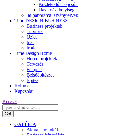
Közlekedők-lépcsők
Háztartási helyiség
3d panoráma látványtervek
Time DESIGN BUSINESS
Business projektek
Tervezés
Üzlet
Ipar
Iroda
Time Design Home
Home projektek
Tervezés
Felújítás
Belsőépítészet
Építés
Rólunk
Kapcsolat
Keresés:
Keresés
GALÉRIA
Aktuális munkák