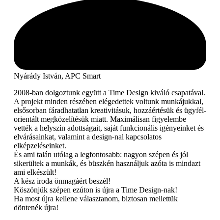
Nyárády István, APC Smart
2008-ban dolgoztunk együtt a Time Design kiváló csapatával.
A projekt minden részében elégedettek voltunk munkájukkal,
elsősorban fáradhatatlan kreativitásuk, hozzáértésük és ügyfél-
orientált megközelítésük miatt. Maximálisan figyelembe
vették a helyszín adottságait, saját funkcionális igényeinket és
elvárásainkat, valamint a design-nal kapcsolatos
elképzeléseinket.
És ami talán utólag a legfontosabb: nagyon szépen és jól
sikerültek a munkák, és büszkén használjuk azóta is mindazt
ami elkészült!
A kész iroda önmagáért beszél!
Köszönjük szépen ezúton is újra a Time Design-nak!
Ha most újra kellene választanom, biztosan mellettük
döntenék újra!