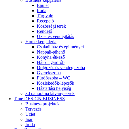
Business képgaléria
Épület
Iroda
Tárgyaló
Recepció
Közösségi terek
Rendelő
Üzlet és vendéglátás
Home képgaléria
Családi ház és építményei
Nappali-pihenő
Konyha-étkező
Háló – gardrób
Dolgozó- és vendég szoba
Gyerekszoba
Fürdőszoba – WC
Közlekedők-lépcsők
Háztartási helyiség
3d panoráma látványtervek
Time DESIGN BUSINESS
Business projektek
Tervezés
Üzlet
Ipar
Iroda