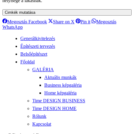
helyisége a lakásnak.
Megosztás
Megosztás
Megosztás
Megosztás Facebook
Share on X
Pin it
Megosztás
Facebook
X
Pinterest
Megosztás
WhatsApp
WhatsApp
Generálkivitelezés
Építészeti tervezés
Belsőépítészet
Főoldal
GALÉRIA
Aktuális munkák
Business képgaléria
Home képgaléria
Time DESIGN BUSINESS
Time DESIGN HOME
Rólunk
Kapcsolat