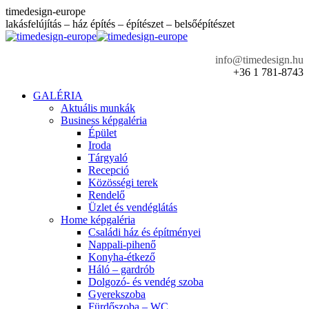
Skip
timedesign-europe
to
lakásfelújítás – ház építés – építészet – belsőépítészet
content
info@timedesign.hu
+36 1 781-8743
GALÉRIA
Aktuális munkák
Business képgaléria
Épület
Iroda
Tárgyaló
Recepció
Közösségi terek
Rendelő
Üzlet és vendéglátás
Home képgaléria
Családi ház és építményei
Nappali-pihenő
Konyha-étkező
Háló – gardrób
Dolgozó- és vendég szoba
Gyerekszoba
Fürdőszoba – WC