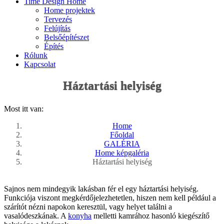
Time Design Home
Home projektek
Tervezés
Felújítás
Belsőépítészet
Építés
Rólunk
Kapcsolat
Háztartási helyiség
Most itt van:
Home
Főoldal
GALÉRIA
Home képgaléria
Háztartási helyiség
Sajnos nem mindegyik lakásban fér el egy háztartási helyiség.
Funkciója viszont megkérdőjelezhetetlen, hiszen nem kell például a
szárítót nézni napokon keresztül, vagy helyet találni a
vasalódeszkának. A
konyha
melletti kamrához hasonló kiegészítő