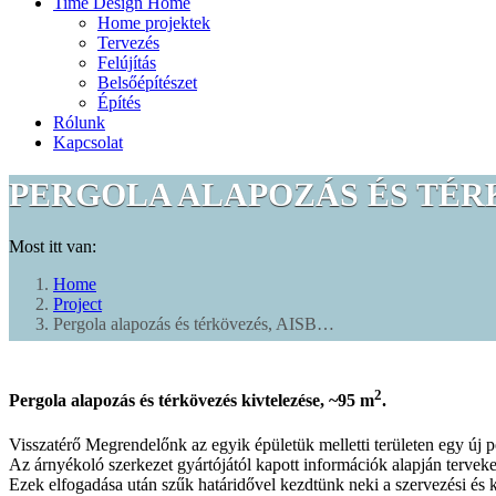
Time Design Home
Home projektek
Tervezés
Felújítás
Belsőépítészet
Építés
Rólunk
Kapcsolat
PERGOLA ALAPOZÁS ÉS TÉRK
Most itt van:
Home
Project
Pergola alapozás és térkövezés, AISB…
2
Pergola alapozás és térkövezés kivtelezése, ~95 m
.
Visszatérő Megrendelőnk az egyik épületük melletti területen egy új per
Az árnyékoló szerkezet gyártójától kapott információk alapján terveket 
Ezek elfogadása után szűk határidővel kezdtünk neki a szervezési és k