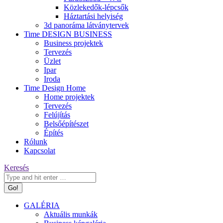
Közlekedők-lépcsők
Háztartási helyiség
3d panoráma látványtervek
Time DESIGN BUSINESS
Business projektek
Tervezés
Üzlet
Ipar
Iroda
Time Design Home
Home projektek
Tervezés
Felújítás
Belsőépítészet
Építés
Rólunk
Kapcsolat
Keresés:
Keresés
GALÉRIA
Aktuális munkák