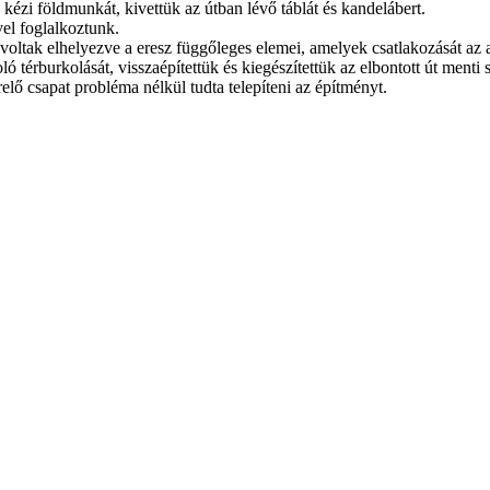
 kézi földmunkát, kivettük az útban lévő táblát és kandelábert.
vel foglalkoztunk.
oltak elhelyezve a eresz függőleges elemei, amelyek csatlakozását az a
ló térburkolását, visszaépítettük és kiegészítettük az elbontott út menti 
elő csapat probléma nélkül tudta telepíteni az építményt.