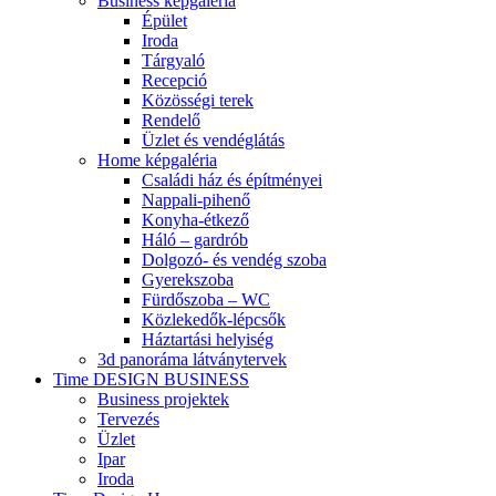
Business képgaléria
Épület
Iroda
Tárgyaló
Recepció
Közösségi terek
Rendelő
Üzlet és vendéglátás
Home képgaléria
Családi ház és építményei
Nappali-pihenő
Konyha-étkező
Háló – gardrób
Dolgozó- és vendég szoba
Gyerekszoba
Fürdőszoba – WC
Közlekedők-lépcsők
Háztartási helyiség
3d panoráma látványtervek
Time DESIGN BUSINESS
Business projektek
Tervezés
Üzlet
Ipar
Iroda