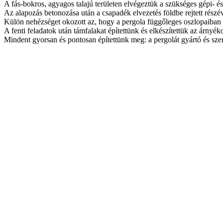
A fás-bokros, agyagos talajú területen elvégeztük a szükséges gépi- és
Az alapozás betonozása után a csapadék elvezetés földbe rejtett részé
Külön nehézséget okozott az, hogy a pergola függőleges oszlopaiban v
A fenti feladatok után támfalakat építettünk és elkészítettük az árnyéko
Mindent gyorsan és pontosan építettünk meg: a pergolát gyártó és szer