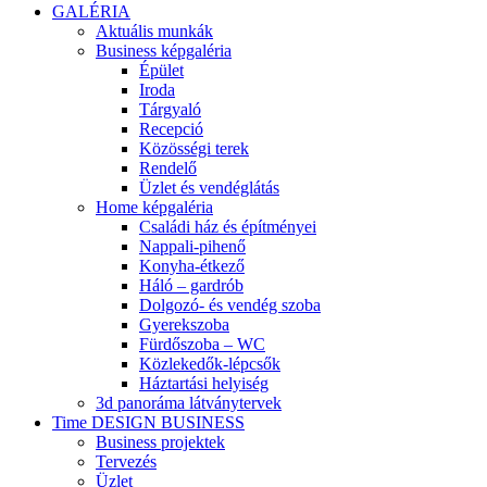
GALÉRIA
Aktuális munkák
Business képgaléria
Épület
Iroda
Tárgyaló
Recepció
Közösségi terek
Rendelő
Üzlet és vendéglátás
Home képgaléria
Családi ház és építményei
Nappali-pihenő
Konyha-étkező
Háló – gardrób
Dolgozó- és vendég szoba
Gyerekszoba
Fürdőszoba – WC
Közlekedők-lépcsők
Háztartási helyiség
3d panoráma látványtervek
Time DESIGN BUSINESS
Business projektek
Tervezés
Üzlet