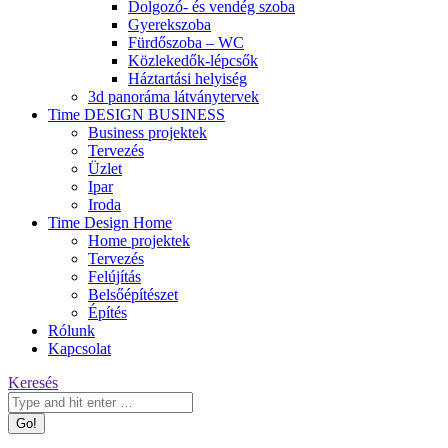
Dolgozó- és vendég szoba
Gyerekszoba
Fürdőszoba – WC
Közlekedők-lépcsők
Háztartási helyiség
3d panoráma látványtervek
Time DESIGN BUSINESS
Business projektek
Tervezés
Üzlet
Ipar
Iroda
Time Design Home
Home projektek
Tervezés
Felújítás
Belsőépítészet
Építés
Rólunk
Kapcsolat
Keresés:
Keresés