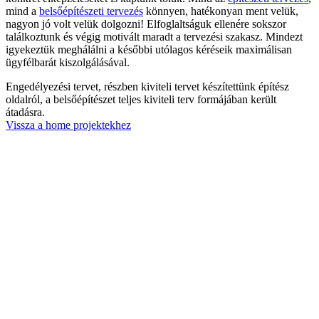
mind a
belsőépítészeti tervezés
könnyen, hatékonyan ment velük,
nagyon jó volt velük dolgozni! Elfoglaltságuk ellenére sokszor
találkoztunk és végig motivált maradt a tervezési szakasz. Mindezt
igyekeztük meghálálni a későbbi utólagos kéréseik maximálisan
ügyfélbarát kiszolgálásával.
Engedélyezési tervet, részben kiviteli tervet készítettünk építész
oldalról, a belsőépítészet teljes kiviteli terv formájában került
átadásra.
Vissza a home projektekhez