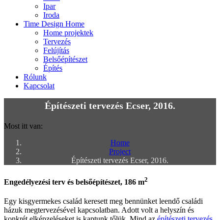
Ipar
Iroda
Time Design Home
Home projektek
Tervezés
Felújítás
Belsőépítészet
Építés
Rólunk
Kapcsolat
Építészeti tervezés Ecser, 2016.
Most itt van:
Home
Project
Építészeti tervezés Ecser, 2016.
2
Engedélyezési terv és belsőépítészet, 186 m
Egy kisgyermekes család keresett meg bennünket leendő családi
házuk megtervezésével kapcsolatban. Adott volt a helyszín és
konkrét elképzeléseket is kaptunk tőlük. Mind az
építészeti tervezés
,